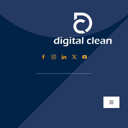
الفاتورة الإلكترونية هيئة الزكاة والضريبة
تسجيل الدخول
حلول الأعمال الرقمية للفروع المتعددة
نبذة عن ديجيتال كلين
حلول مغاسل السجاد والموكيت
تواصل معنا
برنامج كاشير للمغاسل
دورة الدليفري (التوصيل)
تطبيقات دليفري
Toggle
Navigation
الشروط والأحكام